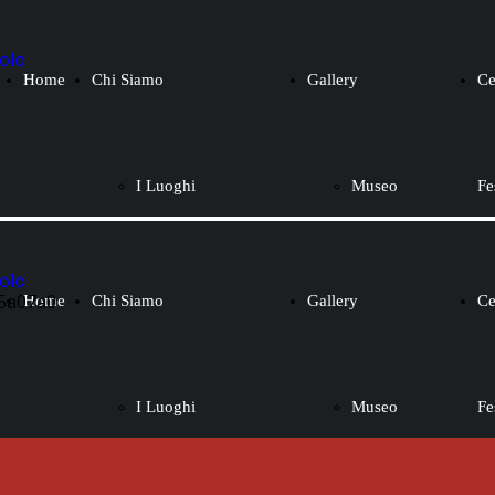
Home
Chi Siamo
Gallery
Ce
I Luoghi
Museo
Fe
La Storia
Fede e
Home
Chi Siamo
Gallery
Ce
Vestiario del
Tradizione
I Luoghi
Museo
Fe