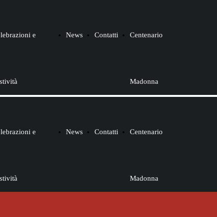
lebrazioni e
News
Contatti
Centenario
stività
Madonna
Festa
di Fatima
lebrazioni e
News
Contatti
Centenario
della
stività
Madonna