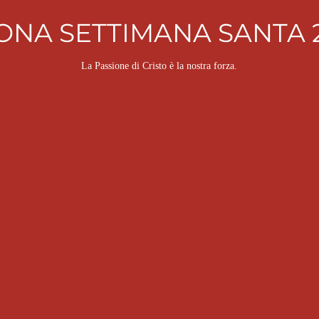
Confrate
Foto
La Storia
Fede e
NA SETTIMANA SANTA 2
La Passione di Cristo è la nostra forza.
Il Consiglio di
Storiche
Vestiario del
Tradizione
Amministrazione
Settimana
Confrate
Foto
Il Gruppo
Santa
Il Consiglio di
Storiche
Giovani
Amministrazione
Settimana